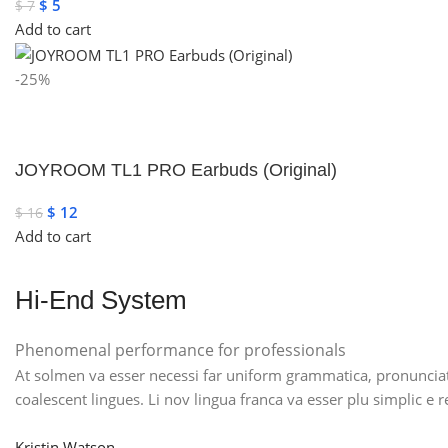
$
5
$
7
Add to cart
-25%
JOYROOM TL1 PRO Earbuds (Original)
$
12
$
16
Add to cart
Hi-End System
Phenomenal performance for professionals
At solmen va esser necessi far uniform grammatica, pronunciati
coalescent lingues. Li nov lingua franca va esser plu simplic e 
Kristin Watson