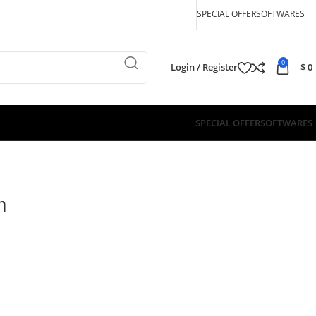
SPECIAL OFFER
SOFTWARES
0
Login / Register
$
0
SPECIAL OFFER
SOFTWARES
m