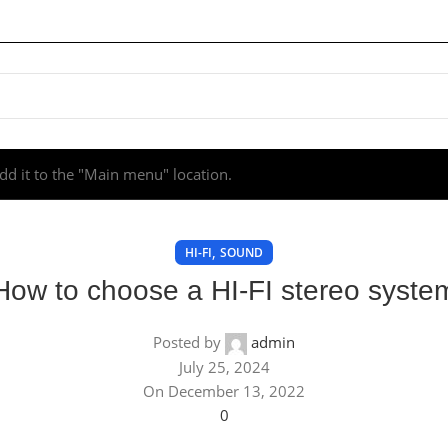
d it to the "Main menu" location.
,
HI-FI
SOUND
How to choose a HI-FI stereo syste
Posted by
admin
July 25, 2024
On December 13, 2022
0