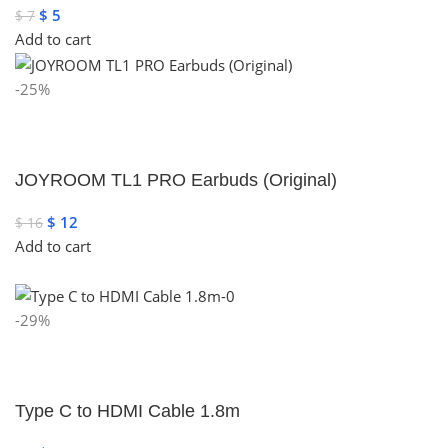
$
5
$
7
Add to cart
-25%
JOYROOM TL1 PRO Earbuds (Original)
$
12
$
16
Add to cart
-29%
Type C to HDMI Cable 1.8m