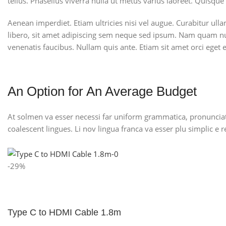
tellus. Phasellus viverra nulla ut metus varius laoreet. Quisque
Aenean imperdiet. Etiam ultricies nisi vel augue. Curabitur u
libero, sit amet adipiscing sem neque sed ipsum. Nam quam nunc
venenatis faucibus. Nullam quis ante. Etiam sit amet orci eget er
An Option for An Average Budget
At solmen va esser necessi far uniform grammatica, pronunciati
coalescent lingues. Li nov lingua franca va esser plu simplic e 
-29%
Type C to HDMI Cable 1.8m