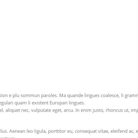
on e plu sommun paroles. Ma quande lingues coalesce, li grammati
regulari quam li existent Europan lingues.
, aliquet nec, vulputate eget, arcu. In enim justo, rhoncus ut, imp
. Aenean leo ligula, porttitor eu, consequat vitae, eleifend ac, e