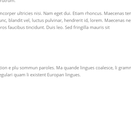
 rutrum.
llamcorper ultricies nisi. Nam eget dui. Etiam rhoncus. Maecena
, blandit vel, luctus pulvinar, hendrerit id, lorem. Maecenas nec
os faucibus tincidunt. Duis leo. Sed fringilla mauris sit
on e plu sommun paroles. Ma quande lingues coalesce, li grammati
regulari quam li existent Europan lingues.