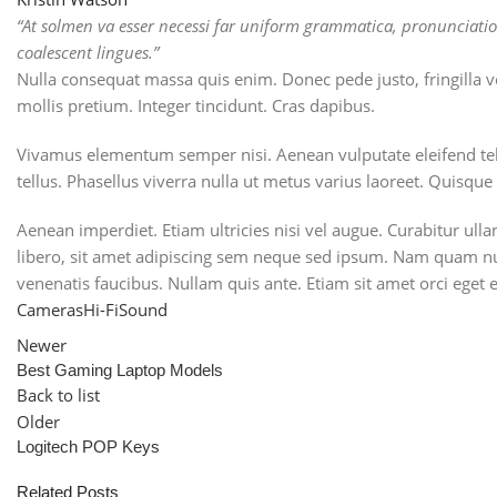
“At solmen va esser necessi far uniform grammatica, pronunciatio
coalescent lingues.”
Nulla consequat massa quis enim. Donec pede justo, fringilla vel
mollis pretium. Integer tincidunt. Cras dapibus.
Vivamus elementum semper nisi. Aenean vulputate eleifend tellus
tellus. Phasellus viverra nulla ut metus varius laoreet. Quisque
Aenean imperdiet. Etiam ultricies nisi vel augue. Curabitur u
libero, sit amet adipiscing sem neque sed ipsum. Nam quam nunc
venenatis faucibus. Nullam quis ante. Etiam sit amet orci eget er
Cameras
Hi-Fi
Sound
Newer
Best Gaming Laptop Models
Back to list
Older
Logitech POP Keys
Related Posts