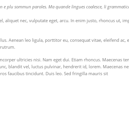
n e plu sommun paroles. Ma quande lingues coalesce, li grammatica d
, aliquet nec, vulputate eget, arcu. In enim justo, rhoncus ut, imp
. Aenean leo ligula, porttitor eu, consequat vitae, eleifend ac, e
 rutrum.
llamcorper ultricies nisi. Nam eget dui. Etiam rhoncus. Maecena
, blandit vel, luctus pulvinar, hendrerit id, lorem. Maecenas nec
os faucibus tincidunt. Duis leo. Sed fringilla mauris sit